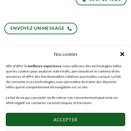
ENVOYEZ UN MESSAGE
Nos cookies
HORAIRES
Afin d'offrir la
meilleure expérience
, nous utilisons des technologies telles
lundi – samedi :
que les cookies pour analyser notre trafic, personnaliser le contenu et les
09:30 – 12:30 et 13:30 – 18:00
annonces et offrir des fonctionnalités relatives aux médias sociaux. Le fait
de consentir à ces technologies nous permettra de traiter des données
telles que le comportement de navigation sur ce site.
Le fait de ne pas consentir ou de retirer son consentement peut avoir un
effet négatif sur certaines caractéristiques et fonctions.
SUIVEZ-NOUS SUR NOS RÉSEAUX !
ACCEPTER